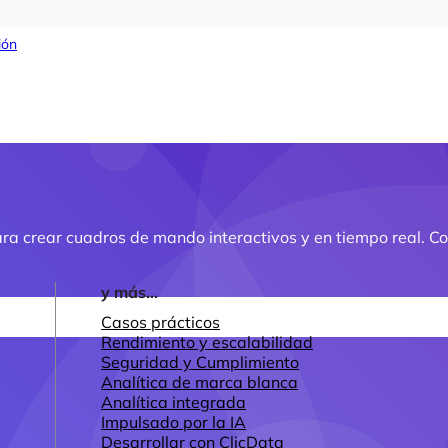
ión
ra crear cuadros de mando interactivos y en tiempo real. Co
y más...
Casos prácticos
Rendimiento y escalabilidad
Seguridad y Cumplimiento
Analítica de marca blanca
Analítica integrada
Impulsado por la IA
Desarrollar con ClicData