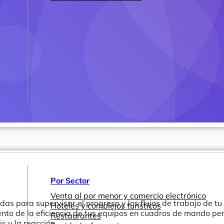
Por Sector
Venta al por menor y comercio electrónico
das para supervisar el progreso y los flujos de trabajo de t
Hoteles y complejos turísticos
nto de la eficiencia de tus equipos en cuadros de mando pe
Restaurantes
is y la reacción.