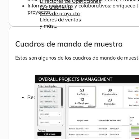
Directores de Operaciones
Informes mejorados y colaborativos: enriquece t
Consultores BI
proyectos.
Jefes de proyecto
Líderes de ventas
y más...
Cuadros de mando de muestra
Estos son algunos de los cuadros de mando de muestr
Recursos
Ayuda
Cómo ayudamos