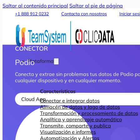
Saltar al contenido principal
Saltar al pie de página
+1 888 912 0232
Contacta con nosotros
Iniciar ses
CONECTOR
Podio
Plataforma
Conecta y extrae sin problemas tus datos de Podio pa
cualquier dispositivo y en cualquier momento.
Características
Cloud App
Conectar e integrar datos
Almacén de datos y lago de datos
Transformación y procesamiento de datos
Analítica y aprendizaje automático
Transmite, comparte y publica
Visualización e informes
Automatización y Alertas