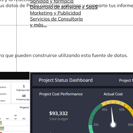
Sanidad y farmacia
us datos de Podio con otros sistemas y comparte tus informe
Desarrollo de software y SaaS
Marketing y Publicidad
Servicios de Consultoría
y más...
a que pueden construirse utilizando esta fuente de datos.
Otros recursos
Cuadros de mando e informes