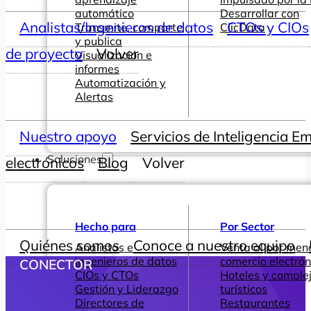
automático
Desarrollar con
Analistas/Ingenieros de datos
CTOs y CIOs
Transmite, comparte
ClicData
y publica
de proyecto
Volver
Visualización e
informes
Automatización y
Alertas
Nuestro apoyo
Servicios de Inteligencia E
Soluciones
electrónicos
Blog
Volver
Hecho para
Por Sector
Quiénes somos
Conoce a nuestro equipo
Analistas e
Venta al por men
ingenieros de datos
comercio electrón
CONECTOR
CIOs y CTOs
Hoteles y comple
Gestión y Liderazgo
turísticos
Directores de
Restaurantes