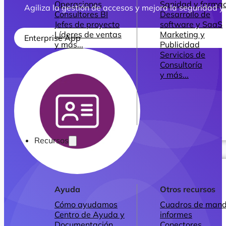
Operaciones
Sanidad y farmac
Agiliza la gestión de accesos y mejora la seguridad y
Consultores BI
Desarrollo de
Jefes de proyecto
software y SaaS
Líderes de ventas
Marketing y
Enterprise App
y más...
Publicidad
Servicios de
Consultoría
y más...
Recursos
Ayuda
Otros recursos
Cómo ayudamos
Cuadros de mand
Centro de Ayuda y
informes
Documentación
Conectores