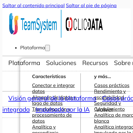
Saltar al contenido principal
Saltar al pie de página
Plataforma
Plataforma
Soluciones
Recursos
Sobre 
Características
y más...
Conectar e integrar
Casos prácticos
datos
Rendimiento y
Visión general de la plataforma
Almacén de datos y
escalabilidad
Casos prác
lago de datos
Seguridad y
integrada
Impulsado por la IA
Volver
Transformación y
Cumplimiento
procesamiento de
Analítica de mar
datos
blanca
Analítica y
Analítica integra
aprendizaje
Impulsado por la 