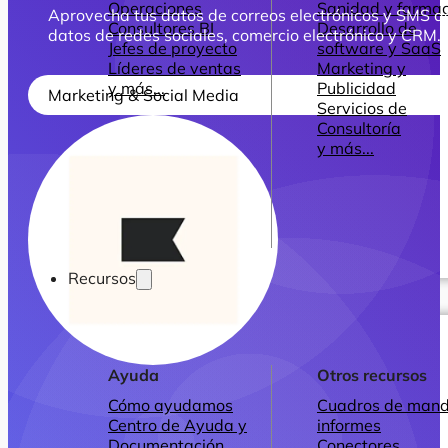
Operaciones
Sanidad y farmac
Aprovecha tus datos de correos electrónicos y SMS d
Consultores BI
Desarrollo de
datos de redes sociales, comercio electrónico y CRM.
Jefes de proyecto
software y SaaS
Líderes de ventas
Marketing y
y más...
Publicidad
Marketing & Social Media
Servicios de
Consultoría
y más...
Recursos
Ayuda
Otros recursos
Cómo ayudamos
Cuadros de mand
Centro de Ayuda y
informes
Documentación
Conectores