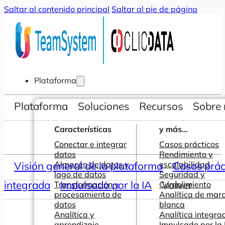
Saltar al contenido principal
Saltar al pie de página
Plataforma
Plataforma
Soluciones
Recursos
Sobre 
Características
y más...
Conectar e integrar
Casos prácticos
datos
Rendimiento y
Visión general de la plataforma
Almacén de datos y
escalabilidad
Casos prác
lago de datos
Seguridad y
integrada
Impulsado por la IA
Volver
Transformación y
Cumplimiento
procesamiento de
Analítica de mar
datos
blanca
Analítica y
Analítica integra
aprendizaje
Impulsado por la 