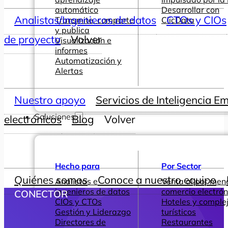
automático
Desarrollar con
Analistas/Ingenieros de datos
CTOs y CIOs
Transmite, comparte
ClicData
y publica
de proyecto
Volver
Visualización e
informes
Automatización y
Alertas
Nuestro apoyo
Servicios de Inteligencia E
Soluciones
electrónicos
Blog
Volver
Hecho para
Por Sector
Quiénes somos
Conoce a nuestro equipo
Analistas e
Venta al por men
ingenieros de datos
comercio electrón
CONECTOR
CIOs y CTOs
Hoteles y comple
Gestión y Liderazgo
turísticos
Directores de
Restaurantes