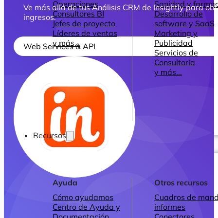
Operaciones
Sanidad y farmac
Ve más allá de tus Análisis CRM de Insightly para obt
Consultores BI
Desarrollo de
ingresos.
Jefes de proyecto
software y SaaS
Líderes de ventas
Marketing y
y más...
Publicidad
Web Services & API
Servicios de
Consultoría
y más...
Recursos
Ayuda
Otros recursos
Cómo ayudamos
Cuadros de mand
Centro de Ayuda y
informes
Documentación
Conectores