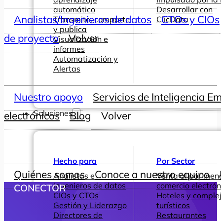
automático
Desarrollar con
Analistas/Ingenieros de datos
CTOs y CIOs
Transmite, comparte
ClicData
y publica
de proyecto
Volver
Visualización e
informes
Automatización y
Alertas
Nuestro apoyo
Servicios de Inteligencia E
Soluciones
electrónicos
Blog
Volver
Hecho para
Por Sector
Quiénes somos
Conoce a nuestro equipo
Analistas e
Venta al por men
ingenieros de datos
comercio electrón
CONECTOR
CIOs y CTOs
Hoteles y comple
Gestión y Liderazgo
turísticos
Directores de
Restaurantes