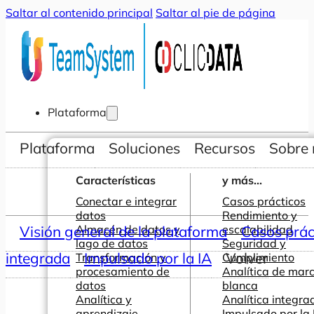
Saltar al contenido principal
Saltar al pie de página
Plataforma
Plataforma
Soluciones
Recursos
Sobre 
Características
y más...
Conectar e integrar
Casos prácticos
datos
Rendimiento y
Visión general de la plataforma
Almacén de datos y
escalabilidad
Casos prác
lago de datos
Seguridad y
integrada
Impulsado por la IA
Volver
Transformación y
Cumplimiento
procesamiento de
Analítica de mar
datos
blanca
Analítica y
Analítica integra
aprendizaje
Impulsado por la 