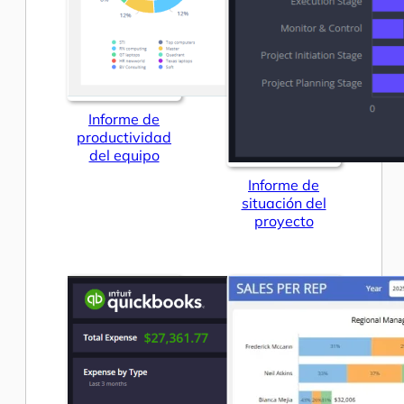
Informe de
productividad
del equipo
Informe de
situación del
proyecto