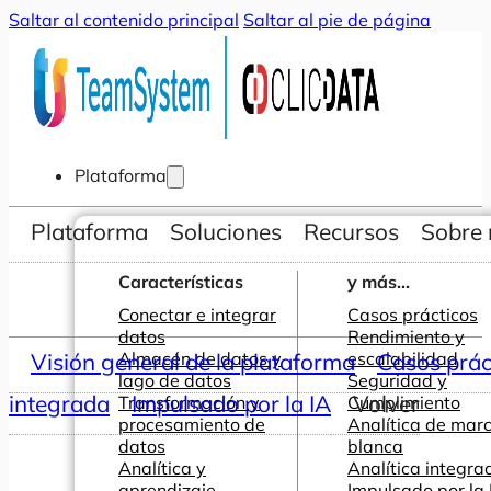
Saltar al contenido principal
Saltar al pie de página
Plataforma
Plataforma
Soluciones
Recursos
Sobre 
Características
y más...
Conectar e integrar
Casos prácticos
datos
Rendimiento y
Visión general de la plataforma
Almacén de datos y
escalabilidad
Casos prác
lago de datos
Seguridad y
integrada
Impulsado por la IA
Volver
Transformación y
Cumplimiento
procesamiento de
Analítica de mar
datos
blanca
Analítica y
Analítica integra
aprendizaje
Impulsado por la 