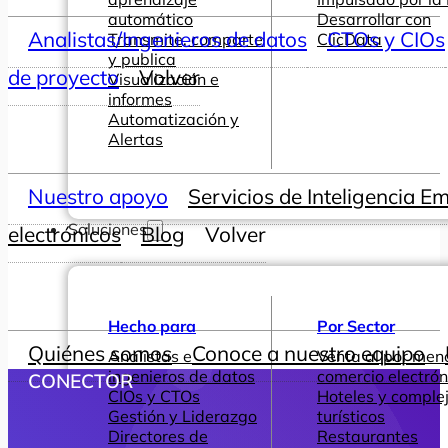
automático
Desarrollar con
Analistas/Ingenieros de datos
CTOs y CIOs
Transmite, comparte
ClicData
y publica
de proyecto
Volver
Visualización e
informes
Automatización y
Alertas
Nuestro apoyo
Servicios de Inteligencia E
Soluciones
electrónicos
Blog
Volver
Hecho para
Por Sector
Quiénes somos
Conoce a nuestro equipo
Analistas e
Venta al por men
ingenieros de datos
comercio electrón
CONECTOR
CIOs y CTOs
Hoteles y comple
Gestión y Liderazgo
turísticos
Directores de
Restaurantes