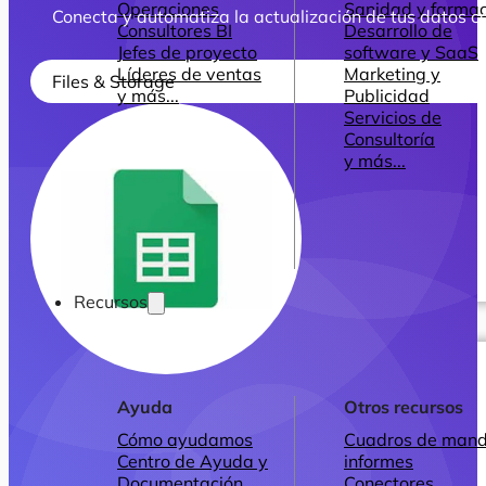
Operaciones
Sanidad y farmac
Conecta y automatiza la actualización de tus datos c
Consultores BI
Desarrollo de
Jefes de proyecto
software y SaaS
Líderes de ventas
Marketing y
Files & Storage
y más...
Publicidad
Servicios de
Consultoría
y más...
Recursos
Ayuda
Otros recursos
Cómo ayudamos
Cuadros de mand
Centro de Ayuda y
informes
Documentación
Conectores