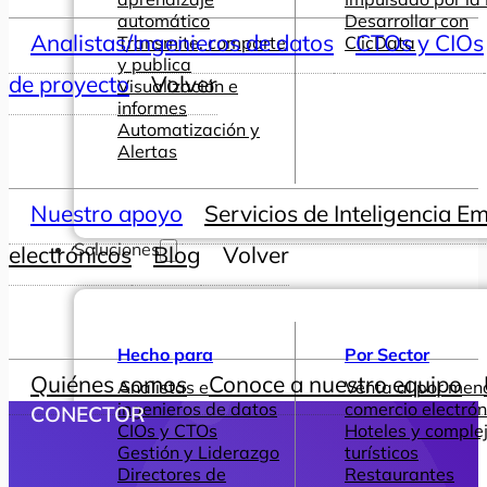
automático
Desarrollar con
Analistas/Ingenieros de datos
CTOs y CIOs
Transmite, comparte
ClicData
y publica
de proyecto
Volver
Visualización e
informes
Automatización y
Alertas
Nuestro apoyo
Servicios de Inteligencia E
Soluciones
electrónicos
Blog
Volver
Hecho para
Por Sector
Quiénes somos
Conoce a nuestro equipo
Analistas e
Venta al por men
ingenieros de datos
comercio electrón
CONECTOR
CIOs y CTOs
Hoteles y comple
Gestión y Liderazgo
turísticos
Directores de
Restaurantes