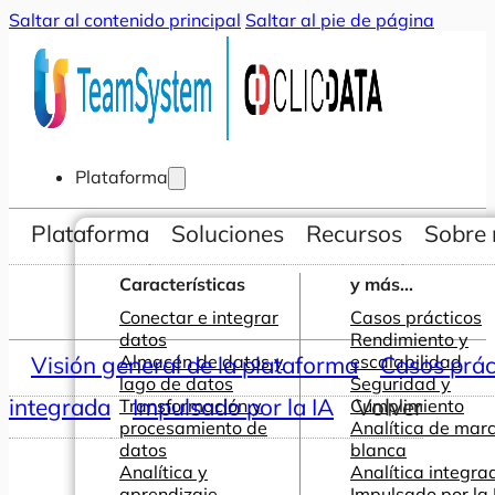
Saltar al contenido principal
Saltar al pie de página
Plataforma
Plataforma
Soluciones
Recursos
Sobre 
Características
y más...
Conectar e integrar
Casos prácticos
datos
Rendimiento y
Visión general de la plataforma
Almacén de datos y
escalabilidad
Casos prác
lago de datos
Seguridad y
integrada
Impulsado por la IA
Volver
Transformación y
Cumplimiento
procesamiento de
Analítica de mar
datos
blanca
Analítica y
Analítica integra
aprendizaje
Impulsado por la 